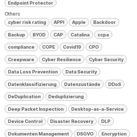
Endpoint Protector
Others
cyber risk rating
APPI
Apple
Backdoor
Backup
BYOD
CAP
Catalina
ccpa
compliance
COPE
Covid19
CPO
Creepware
Cyber Resilience
Cyber Security
Data Loss Prevention
Data Security
Datenklassifizierung
Datenzustände
DDoS
DeDuplication
Deduplizierung
Deep Packet Inspection
Desktop-as-a-Service
Device Control
Disaster Recovery
DLP
Dokumenten Management
DSGVO
Encryption