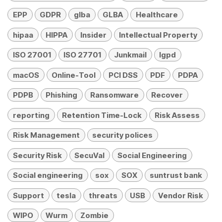
EPP
GDPR
glba
GLBA
Healthcare
hipaa
HIPPA
Insider
Intellectual Property
ISO 27001
ISO 27701
Junkmail
lgpd
macOS
Online-Tool
PCI DSS
PDF
PDPA
PDPB
Phishing
Ransomware
Recover
reporting
Retention Time-Lock
Risk Assess
Risk Management
security polices
Security Risk
SecuVal
Social Engineering
Social engineering
sox
SOX
suntrust bank
Support
tesla
threats
USB
Vendor Risk
WIPO
Wurm
Zombie