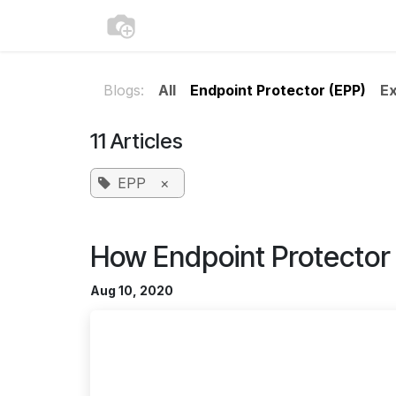
Skip to Content
Home
Products
Contact_form
Blogs:
All
Endpoint Protector (EPP)
Ex
11 Articles
EPP
×
How Endpoint Protector
Aug 10, 2020