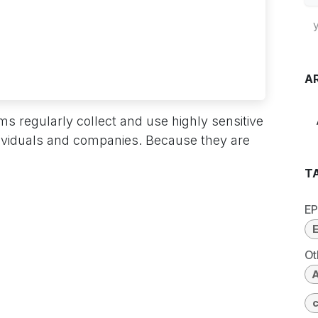
A
rms regularly collect and use highly sensitive
ndividuals and companies. Because they are
T
E
E
Ot