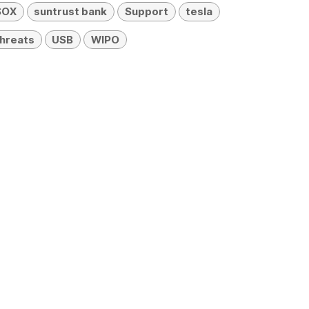
SOX
suntrust bank
Support
tesla
threats
USB
WIPO