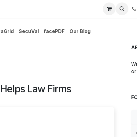
Blogs
Events
aGrid
SecuVal
facePDF
Our Blog
A
Wr
or
 Helps Law Firms
F