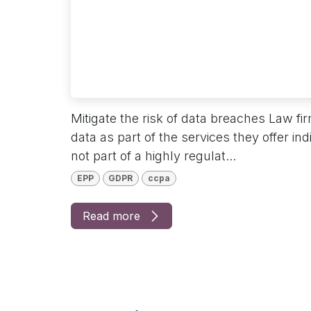
Mitigate the risk of data breaches Law fi
data as part of the services they offer i
not part of a highly regulat...
EPP
GDPR
ccpa
Read more