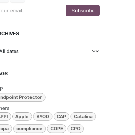
Subscribe
RCHIVES
AGS
PP
ndpoint Protector
hers
APPI
Apple
BYOD
CAP
Catalina
ccpa
compliance
COPE
CPO