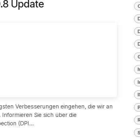
0.8 Update
C
D
h
I
ngsten Verbesserungen eingehen, die wir an
nformieren Sie sich über die
ction (DPI...
S