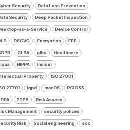
yber Security
Data Loss Prevention
ata Security
Deep Packet Inspection
Desktop-as-a-Service
Device Control
DLP
DSGVO
Encryption
EPP
GDPR
GLBA
glba
Healthcare
ipaa
HIPPA
Insider
ntellectual Property
ISO 27001
ISO 27701
lgpd
macOS
PCI DSS
PDPA
PDPB
Risk Assess
Risk Management
security polices
ecurity Risk
Social engineering
sox