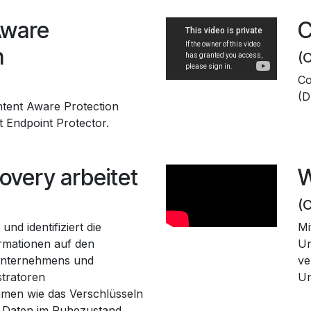
Aware
C
n
(
Co
(D
ntent Aware Protection
it Endpoint Protector.
overy arbeitet
W
(
nd identifiziert die
Mi
ormationen auf den
Un
Unternehmens und
ve
stratoren
Un
men wie das Verschlüsseln
 Daten im Ruhezustand.