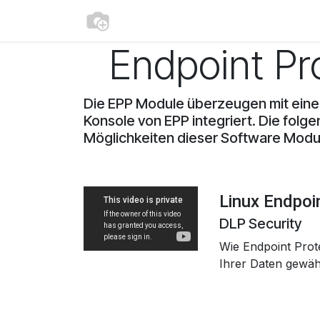
Zum Inhalt springen
Home
Produkte
Kontakt
Blog
Endpoint Pr
Die EPP Module überzeugen mit einer 
Konsole von EPP integriert. Die folg
Möglichkeiten dieser Software Module
Linux Endpoi
DLP Security
Wie Endpoint Prot
Ihrer Daten gewä