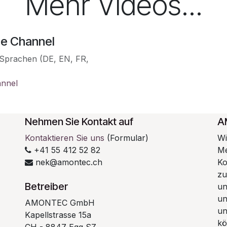
Mehr Videos...
e Channel
Sprachen (DE, EN, FR,
nnel
Nehmen Sie Kontakt auf
A
Kontaktieren Sie uns
(Formular)
Wi
+41 55 412 52 82
Me
nek@amontec.ch
Ko
zu
Betreiber
un
un
AMONTEC GmbH
un
Kapellstrasse 15a
kö