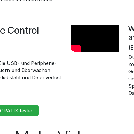
e Control
W
a
(E
Du
 Sie USB- und Peripherie-
kö
teuern und überwachen
Ge
iebstahl und Datenverlust
si
Sp
Da
 GRATIS testen