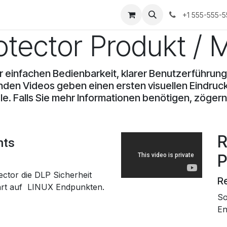
s
Events
+1 555-555-
otector Produkt / 
einfachen Bedienbarkeit, klarer Benutzerführung 
enden Videos geben einen ersten visuellen Eindru
. Falls Sie mehr Informationen benötigen, zögern 
R
nts
P
ector die DLP Sicherheit
R
hrt auf LINUX Endpunkten.
So
En