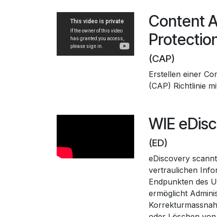
Content 
Protectio
(CAP)
Erstellen einer Co
(CAP) Richtlinie m
WIE eDisc
(ED)
eDiscovery scannt u
vertraulichen Inf
Endpunkten des 
ermöglicht Admini
Korrekturmassnah
oder Löschen von