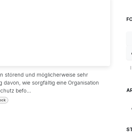
FO
 störend und möglicherweise sehr
davon, wie sorgfältig eine Organisation
A
chutz befo...
ock
S