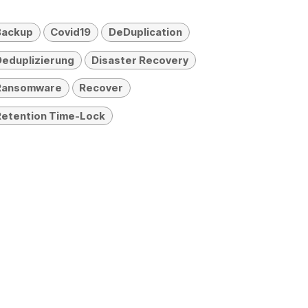
Backup
Covid19
DeDuplication
Deduplizierung
Disaster Recovery
Ransomware
Recover
Retention Time-Lock