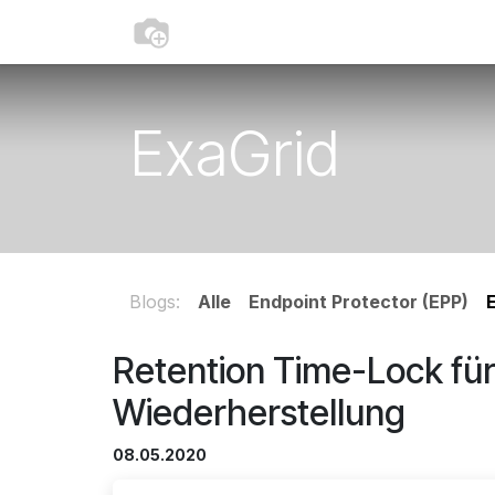
Zum Inhalt springen
Home
Produkte
Kontakt
Blog
ExaGrid
Blogs:
Alle
Endpoint Protector (EPP)
Retention Time-Lock f
Wiederherstellung
08.05.2020