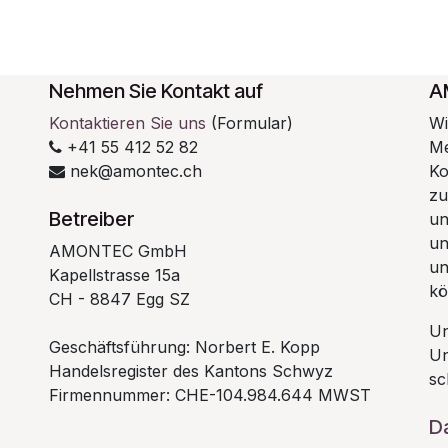
Nehmen Sie Kontakt auf
A
Kontaktieren Sie uns
(Formular)
Wi
+41 55 412 52 82
Me
nek@amontec.ch
Ko
zu
Betreiber
un
un
AMONTEC GmbH
un
Kapellstrasse 15a
kö
CH - 8847 Egg SZ
Un
Geschäftsführung: Norbert E. Kopp
Un
Handelsregister des Kantons Schwyz
sc
Firmennummer: CHE-104.984.644 MWST
D