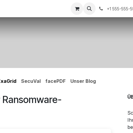
s
Events
+1 555-555-
ExaGrid
SecuVal
facePDF
Unser Blog
ür Ransomware-
Ü
Sc
Ih
be